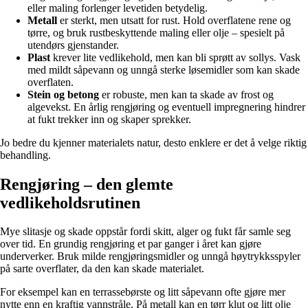
eller maling forlenger levetiden betydelig.
Metall
er sterkt, men utsatt for rust. Hold overflatene rene og
tørre, og bruk rustbeskyttende maling eller olje – spesielt på
utendørs gjenstander.
Plast
krever lite vedlikehold, men kan bli sprøtt av sollys. Vask
med mildt såpevann og unngå sterke løsemidler som kan skade
overflaten.
Stein og betong
er robuste, men kan ta skade av frost og
algevekst. En årlig rengjøring og eventuell impregnering hindrer
at fukt trekker inn og skaper sprekker.
Jo bedre du kjenner materialets natur, desto enklere er det å velge riktig
behandling.
Rengjøring – den glemte
vedlikeholdsrutinen
Mye slitasje og skade oppstår fordi skitt, alger og fukt får samle seg
over tid. En grundig rengjøring et par ganger i året kan gjøre
underverker. Bruk milde rengjøringsmidler og unngå høytrykksspyler
på sarte overflater, da den kan skade materialet.
For eksempel kan en terrassebørste og litt såpevann ofte gjøre mer
nytte enn en kraftig vannstråle. På metall kan en tørr klut og litt olje