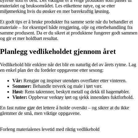
dyreste som er best. Det viktigste er å velge produkter som passer til
materialet og bruksområdet. Les etikettene nøye, og se etter
miljømerking hvis du ønsker en mer bærekraftig løsning.
Et godt tips er å bruke produkter fra samme serie når du behandler et
materiale – for eksempel både rengjøring, olje og etterbehandling fra
samme produsent. Da er du sikret at produktene fungerer godt sammen
og gir et mer holdbart resultat.
Planlegg vedlikeholdet gjennom året
Vedlikehold blir enklere når det blir en naturlig del av årets rytme. Lag
en enkel plan der du fordeler oppgavene etter sesong:
Vår:
Rengjør og inspiser utendørs overflater etter vinteren.
Sommer:
Behandle treverk og male i tørt vær.
Høst:
Rens takrenner, beskytt metall og dekk til hagemøbler.
Vinter:
Oppbevar verktøy tørt og sjekk innendørs fuktforhold.
En fast rutine gjør det lettere å holde oversikt – og sikrer at du ikke
glemmer de små, men viktige oppgavene.
Forleng materialenes levetid med riktig vedlikehold