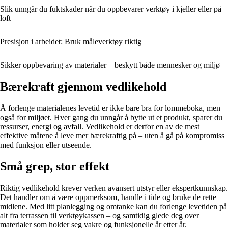
Slik unngår du fuktskader når du oppbevarer verktøy i kjeller eller på
loft
Presisjon i arbeidet: Bruk måleverktøy riktig
Sikker oppbevaring av materialer – beskytt både mennesker og miljø
Bærekraft gjennom vedlikehold
Å forlenge materialenes levetid er ikke bare bra for lommeboka, men
også for miljøet. Hver gang du unngår å bytte ut et produkt, sparer du
ressurser, energi og avfall. Vedlikehold er derfor en av de mest
effektive måtene å leve mer bærekraftig på – uten å gå på kompromiss
med funksjon eller utseende.
Små grep, stor effekt
Riktig vedlikehold krever verken avansert utstyr eller ekspertkunnskap.
Det handler om å være oppmerksom, handle i tide og bruke de rette
midlene. Med litt planlegging og omtanke kan du forlenge levetiden på
alt fra terrassen til verktøykassen – og samtidig glede deg over
materialer som holder seg vakre og funksjonelle år etter år.