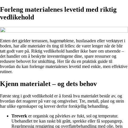
Forleng materialenes levetid med riktig
vedlikehold
Enten det gjelder terrassen, hagemøblene, husfasaden eller verktøyet i
boden, har alle materialer én ting til felles: de varer lenger når de blir
tatt godt vare på. Riktig vedlikehold handler ikke bare om utseende –
det handler om å beskytte investeringene dine, spare ressurser og
redusere behovet for utskifting. Her får du en praktisk guide til
hvordan du kan forlenge materialenes levetid med enkle, men effektive
rutiner.
Kjenn materialet – og dets behov
Første steg i godt vedlikehold er å forstå hva materialet består av, og
hvordan det reagerer på vær og omgivelser. Tre, metall, plast og stein
har ulike egenskaper og krever derfor forskjellig behandling.
Treverk
er organisk og påvirkes av fukt, sol og temperatur.
Ubehandlet tre kan raskt bli grått, sprekke eller få soppangrep.
Regelmessig rengjøring og overflatebehandling med olje, beis