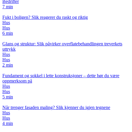
Bedrifter
7 min
Fukt i boligen? Slik reagerer du raskt og riktig
Hus
Hus
6 min
Glans og struktur: Slik påvirker overflatebehandlingen treverkets
uttrykk
Hus
Hus
2 min
Fundament og sokkel i lette konstruksjoner – dette bør du være
oppmerksom på
Hus
Hus
5 min
Når trenger fasaden maling? Slik kjenner du igjen tegnene
Hus
Hus
4 min