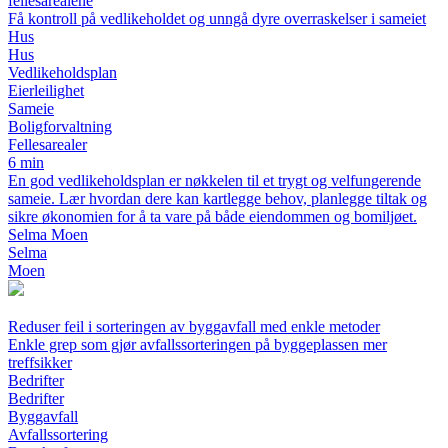
fellesarealene
Få kontroll på vedlikeholdet og unngå dyre overraskelser i sameiet
Hus
Hus
Vedlikeholdsplan
Eierleilighet
Sameie
Boligforvaltning
Fellesarealer
6 min
En god vedlikeholdsplan er nøkkelen til et trygt og velfungerende
sameie. Lær hvordan dere kan kartlegge behov, planlegge tiltak og
sikre økonomien for å ta vare på både eiendommen og bomiljøet.
Selma Moen
Selma
Moen
Reduser feil i sorteringen av byggavfall med enkle metoder
Enkle grep som gjør avfallssorteringen på byggeplassen mer
treffsikker
Bedrifter
Bedrifter
Byggavfall
Avfallssortering