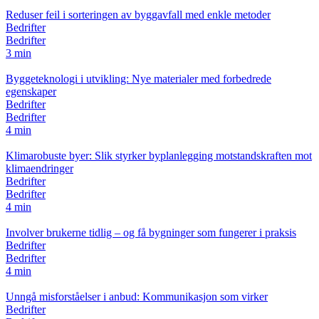
Reduser feil i sorteringen av byggavfall med enkle metoder
Bedrifter
Bedrifter
3 min
Byggeteknologi i utvikling: Nye materialer med forbedrede
egenskaper
Bedrifter
Bedrifter
4 min
Klimarobuste byer: Slik styrker byplanlegging motstandskraften mot
klimaendringer
Bedrifter
Bedrifter
4 min
Involver brukerne tidlig – og få bygninger som fungerer i praksis
Bedrifter
Bedrifter
4 min
Unngå misforståelser i anbud: Kommunikasjon som virker
Bedrifter