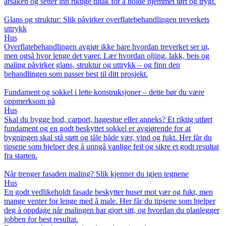
årsaken og setter inn riktige tiltak for å holde hjemmet tørt og trygt.
Glans og struktur: Slik påvirker overflatebehandlingen treverkets
uttrykk
Hus
Overflatebehandlingen avgjør ikke bare hvordan treverket ser ut,
men også hvor lenge det varer. Lær hvordan oljing, lakk, beis og
maling påvirker glans, struktur og uttrykk – og finn den
behandlingen som passer best til ditt prosjekt.
Fundament og sokkel i lette konstruksjoner – dette bør du være
oppmerksom på
Hus
Skal du bygge bod, carport, hagestue eller anneks? Et riktig utført
fundament og en godt beskyttet sokkel er avgjørende for at
bygningen skal stå støtt og tåle både vær, vind og fukt. Her får du
tipsene som hjelper deg å unngå vanlige feil og sikre et godt resultat
fra starten.
Når trenger fasaden maling? Slik kjenner du igjen tegnene
Hus
En godt vedlikeholdt fasade beskytter huset mot vær og fukt, men
mange venter for lenge med å male. Her får du tipsene som hjelper
deg å oppdage når malingen har gjort sitt, og hvordan du planlegger
jobben for best resultat.