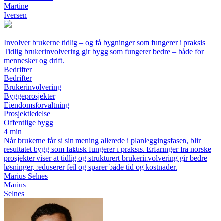
Martine
Iversen
Involver brukerne tidlig – og få bygninger som fungerer i praksis
Tidlig brukerinvolvering gir bygg som fungerer bedre – både for
mennesker og drift.
Bedrifter
Bedrifter
Brukerinvolvering
Byggeprosjekter
Eiendomsforvaltning
Prosjektledelse
Offentlige bygg
4 min
Når brukerne får si sin mening allerede i planleggingsfasen, blir
resultatet bygg som faktisk fungerer i praksis. Erfaringer fra norske
prosjekter viser at tidlig og strukturert brukerinvolvering gir bedre
løsninger, reduserer feil og sparer både tid og kostnader.
Marius Selnes
Marius
Selnes