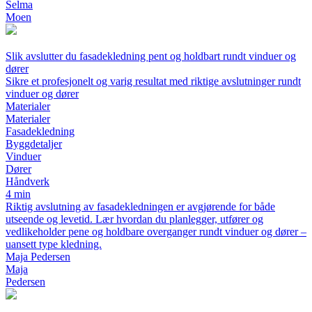
Selma
Moen
Slik avslutter du fasadekledning pent og holdbart rundt vinduer og
dører
Sikre et profesjonelt og varig resultat med riktige avslutninger rundt
vinduer og dører
Materialer
Materialer
Fasadekledning
Byggdetaljer
Vinduer
Dører
Håndverk
4 min
Riktig avslutning av fasadekledningen er avgjørende for både
utseende og levetid. Lær hvordan du planlegger, utfører og
vedlikeholder pene og holdbare overganger rundt vinduer og dører –
uansett type kledning.
Maja Pedersen
Maja
Pedersen