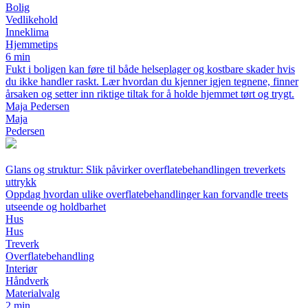
Bolig
Vedlikehold
Inneklima
Hjemmetips
6 min
Fukt i boligen kan føre til både helseplager og kostbare skader hvis
du ikke handler raskt. Lær hvordan du kjenner igjen tegnene, finner
årsaken og setter inn riktige tiltak for å holde hjemmet tørt og trygt.
Maja Pedersen
Maja
Pedersen
Glans og struktur: Slik påvirker overflatebehandlingen treverkets
uttrykk
Oppdag hvordan ulike overflatebehandlinger kan forvandle treets
utseende og holdbarhet
Hus
Hus
Treverk
Overflatebehandling
Interiør
Håndverk
Materialvalg
2 min