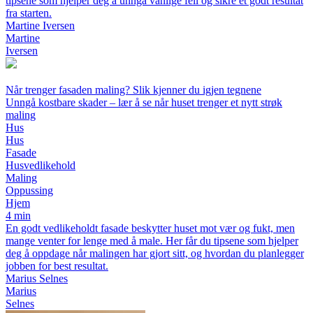
tipsene som hjelper deg å unngå vanlige feil og sikre et godt resultat
fra starten.
Martine Iversen
Martine
Iversen
Når trenger fasaden maling? Slik kjenner du igjen tegnene
Unngå kostbare skader – lær å se når huset trenger et nytt strøk
maling
Hus
Hus
Fasade
Husvedlikehold
Maling
Oppussing
Hjem
4 min
En godt vedlikeholdt fasade beskytter huset mot vær og fukt, men
mange venter for lenge med å male. Her får du tipsene som hjelper
deg å oppdage når malingen har gjort sitt, og hvordan du planlegger
jobben for best resultat.
Marius Selnes
Marius
Selnes