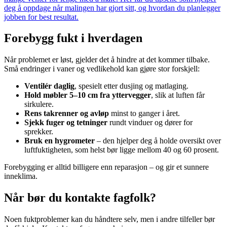
deg å oppdage når malingen har gjort sitt, og hvordan du planlegger
jobben for best resultat.
Forebygg fukt i hverdagen
Når problemet er løst, gjelder det å hindre at det kommer tilbake.
Små endringer i vaner og vedlikehold kan gjøre stor forskjell:
Ventilér daglig
, spesielt etter dusjing og matlaging.
Hold møbler 5–10 cm fra yttervegger
, slik at luften får
sirkulere.
Rens takrenner og avløp
minst to ganger i året.
Sjekk fuger og tetninger
rundt vinduer og dører for
sprekker.
Bruk en hygrometer
– den hjelper deg å holde oversikt over
luftfuktigheten, som helst bør ligge mellom 40 og 60 prosent.
Forebygging er alltid billigere enn reparasjon – og gir et sunnere
inneklima.
Når bør du kontakte fagfolk?
Noen fuktproblemer kan du håndtere selv, men i andre tilfeller bør