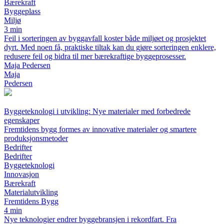
Bærekraft
Byggeplass
Miljø
3 min
Feil i sorteringen av byggavfall koster både miljøet og prosjektet
dyrt. Med noen få, praktiske tiltak kan du gjøre sorteringen enklere,
redusere feil og bidra til mer bærekraftige byggeprosesser.
Maja Pedersen
Maja
Pedersen
Byggeteknologi i utvikling: Nye materialer med forbedrede
egenskaper
Fremtidens bygg formes av innovative materialer og smartere
produksjonsmetoder
Bedrifter
Bedrifter
Byggeteknologi
Innovasjon
Bærekraft
Materialutvikling
Fremtidens Bygg
4 min
Nye teknologier endrer byggebransjen i rekordfart. Fra