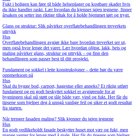
Fukt i boligen kan føre til både helseplager og kostbare skader hvis
du ikke handler raskt. Lær hvordan du kjenner igjen tegnene, finner
årsaken og setter inn riktige tiltak for å holde hjemmet tørt og trygt.
Glans og struktur: Slik påvirker overflatebehandlingen treverkets
uttrykk
Hus
Overflatebehandlingen avgjør ikke bare hvordan treverket ser ut,
men også hvor lenge det varer. Lær hvordan oljing, lakk, beis og
maling påvirker glans, struktur og uttrykk – og finn den
behandlingen som passer best til ditt prosjekt.
Fundament og sokkel i lette konstruksjoner – dette bør du være
oppmerksom på
Hus
Skal du bygge bod, carport, hagestue eller anneks? Et riktig utført
fundament og en godt beskyttet sokkel er avgjørende for at
bygningen skal stå støtt og tåle både vær, vind og fukt. Her får du
tipsene som hjelper deg å unngå vanlige feil og sikre et godt resultat
fra starten.
Når trenger fasaden maling? Slik kjenner du igjen tegnene
Hus
En godt vedlikeholdt fasade beskytter huset mot vær og fukt, men
mange venter for lenge med å male. Her får du tipsene som hjelper