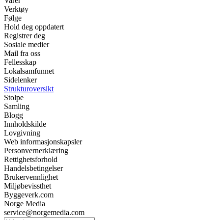
Varer
Verktøy
Følge
Hold deg oppdatert
Registrer deg
Sosiale medier
Mail fra oss
Fellesskap
Lokalsamfunnet
Sidelenker
Strukturoversikt
Stolpe
Samling
Blogg
Innholdskilde
Lovgivning
Web informasjonskapsler
Personvernerklæring
Rettighetsforhold
Handelsbetingelser
Brukervennlighet
Miljøbevissthet
Byggeverk.com
Norge Media
service@norgemedia.com