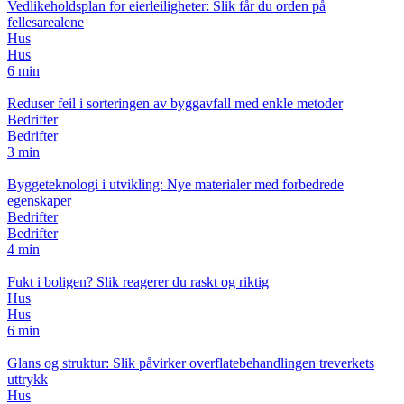
Vedlikeholdsplan for eierleiligheter: Slik får du orden på
fellesarealene
Hus
Hus
6 min
Reduser feil i sorteringen av byggavfall med enkle metoder
Bedrifter
Bedrifter
3 min
Byggeteknologi i utvikling: Nye materialer med forbedrede
egenskaper
Bedrifter
Bedrifter
4 min
Fukt i boligen? Slik reagerer du raskt og riktig
Hus
Hus
6 min
Glans og struktur: Slik påvirker overflatebehandlingen treverkets
uttrykk
Hus