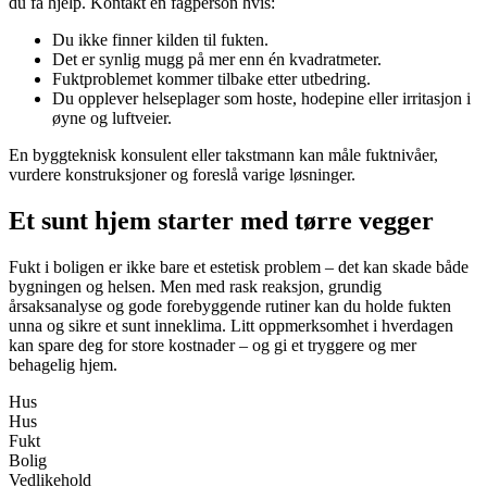
du få hjelp. Kontakt en fagperson hvis:
Du ikke finner kilden til fukten.
Det er synlig mugg på mer enn én kvadratmeter.
Fuktproblemet kommer tilbake etter utbedring.
Du opplever helseplager som hoste, hodepine eller irritasjon i
øyne og luftveier.
En byggteknisk konsulent eller takstmann kan måle fuktnivåer,
vurdere konstruksjoner og foreslå varige løsninger.
Et sunt hjem starter med tørre vegger
Fukt i boligen er ikke bare et estetisk problem – det kan skade både
bygningen og helsen. Men med rask reaksjon, grundig
årsaksanalyse og gode forebyggende rutiner kan du holde fukten
unna og sikre et sunt inneklima. Litt oppmerksomhet i hverdagen
kan spare deg for store kostnader – og gi et tryggere og mer
behagelig hjem.
Hus
Hus
Fukt
Bolig
Vedlikehold