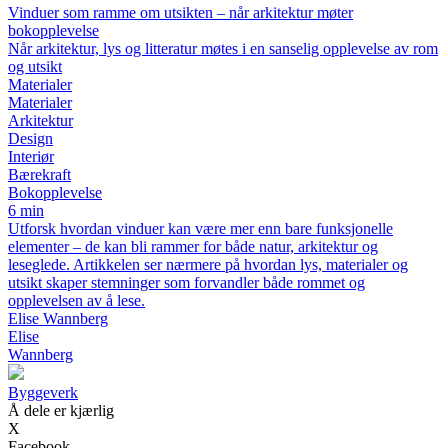
Vinduer som ramme om utsikten – når arkitektur møter
bokopplevelse
Når arkitektur, lys og litteratur møtes i en sanselig opplevelse av rom
og utsikt
Materialer
Materialer
Arkitektur
Design
Interiør
Bærekraft
Bokopplevelse
6 min
Utforsk hvordan vinduer kan være mer enn bare funksjonelle
elementer – de kan bli rammer for både natur, arkitektur og
leseglede. Artikkelen ser nærmere på hvordan lys, materialer og
utsikt skaper stemninger som forvandler både rommet og
opplevelsen av å lese.
Elise Wannberg
Elise
Wannberg
Byggeverk
Å dele er kjærlig
X
Facebook