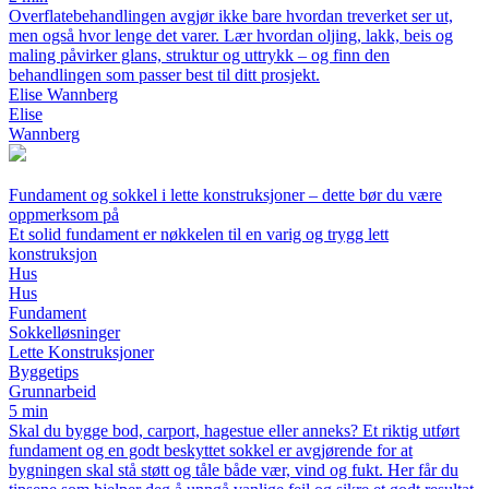
Overflatebehandlingen avgjør ikke bare hvordan treverket ser ut,
men også hvor lenge det varer. Lær hvordan oljing, lakk, beis og
maling påvirker glans, struktur og uttrykk – og finn den
behandlingen som passer best til ditt prosjekt.
Elise Wannberg
Elise
Wannberg
Fundament og sokkel i lette konstruksjoner – dette bør du være
oppmerksom på
Et solid fundament er nøkkelen til en varig og trygg lett
konstruksjon
Hus
Hus
Fundament
Sokkelløsninger
Lette Konstruksjoner
Byggetips
Grunnarbeid
5 min
Skal du bygge bod, carport, hagestue eller anneks? Et riktig utført
fundament og en godt beskyttet sokkel er avgjørende for at
bygningen skal stå støtt og tåle både vær, vind og fukt. Her får du