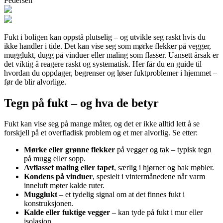
Pedersen
Fukt i boligen kan oppstå plutselig – og utvikle seg raskt hvis du
ikke handler i tide. Det kan vise seg som mørke flekker på vegger,
mugglukt, dugg på vinduer eller maling som flasser. Uansett årsak er
det viktig å reagere raskt og systematisk. Her får du en guide til
hvordan du oppdager, begrenser og løser fuktproblemer i hjemmet –
før de blir alvorlige.
Tegn på fukt – og hva de betyr
Fukt kan vise seg på mange måter, og det er ikke alltid lett å se
forskjell på et overfladisk problem og et mer alvorlig. Se etter:
Mørke eller grønne flekker
på vegger og tak – typisk tegn
på mugg eller sopp.
Avflasset maling eller tapet
, særlig i hjørner og bak møbler.
Kondens på vinduer
, spesielt i vintermånedene når varm
inneluft møter kalde ruter.
Mugglukt
– et tydelig signal om at det finnes fukt i
konstruksjonen.
Kalde eller fuktige vegger
– kan tyde på fukt i mur eller
isolasjon.