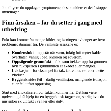
Jo tidligere du oppdager symptomene, desto enklere er det å stoppe
utviklingen.
Finn årsaken – før du setter i gang med
utbedring
Fukt kan komme fra mange kilder, og løsningen avhenger av hvor
problemet stammer fra. De vanligste årsakene er:
Kondensfukt
– oppstår når varm, fuktig luft møter kalde
overflater. Vanlig i bad, kjøkken og soverom.
Oppstigende grunnfukt
– fukt som trekker opp fra grunnen
hvis fuktsperren i grunnmuren er skadet eller mangler.
Lekkasjer
– for eksempel fra tak, takrenner, rør eller utette
vinduer.
Byggetekniske feil
– dårlig ventilasjon, manglende isolasjon
eller feil utført oppussing.
Start med å lokalisere hvor fukten kommer fra. Det kan være
nødvendig å få hjelp fra en byggteknisk fagperson, særlig hvis du
mistenker skjult fukt i vegger eller gulv.