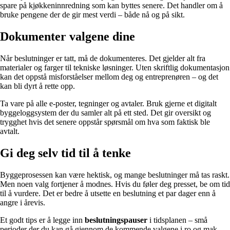
spare på kjøkkeninnredning som kan byttes senere. Det handler om å
bruke pengene der de gir mest verdi – både nå og på sikt.
Dokumenter valgene dine
Når beslutninger er tatt, må de dokumenteres. Det gjelder alt fra
materialer og farger til tekniske løsninger. Uten skriftlig dokumentasjon
kan det oppstå misforståelser mellom deg og entreprenøren – og det
kan bli dyrt å rette opp.
Ta vare på alle e-poster, tegninger og avtaler. Bruk gjerne et digitalt
byggeloggsystem der du samler alt på ett sted. Det gir oversikt og
trygghet hvis det senere oppstår spørsmål om hva som faktisk ble
avtalt.
Gi deg selv tid til å tenke
Byggeprosessen kan være hektisk, og mange beslutninger må tas raskt.
Men noen valg fortjener å modnes. Hvis du føler deg presset, be om tid
til å vurdere. Det er bedre å utsette en beslutning et par dager enn å
angre i årevis.
Et godt tips er å legge inn
beslutningspauser
i tidsplanen – små
perioder der du kan gå gjennom de kommende valgene i ro og mak.