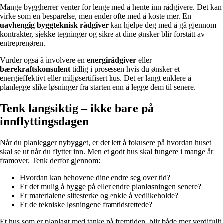
Mange byggherrer venter for lenge med å hente inn rådgivere. Det kan
virke som en besparelse, men ender ofte med å koste mer. En
uavhengig byggteknisk rådgiver
kan hjelpe deg med å gå gjennom
kontrakter, sjekke tegninger og sikre at dine ønsker blir forstått av
entreprenøren.
Vurder også å involvere en
energirådgiver
eller
bærekraftskonsulent
tidlig i prosessen hvis du ønsker et
energieffektivt eller miljøsertifisert hus. Det er langt enklere å
planlegge slike løsninger fra starten enn å legge dem til senere.
Tenk langsiktig – ikke bare på
innflyttingsdagen
Når du planlegger nybygget, er det lett å fokusere på hvordan huset
skal se ut når du flytter inn. Men et godt hus skal fungere i mange år
framover. Tenk derfor gjennom:
Hvordan kan behovene dine endre seg over tid?
Er det mulig å bygge på eller endre planløsningen senere?
Er materialene slitesterke og enkle å vedlikeholde?
Er de tekniske løsningene framtidsrettede?
Et hus som er planlagt med tanke på fremtiden, blir både mer verdifullt