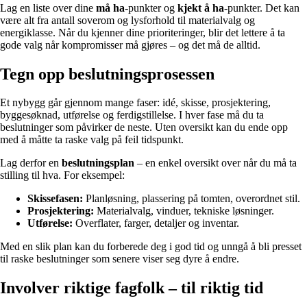
Lag en liste over dine
må ha
-punkter og
kjekt å ha
-punkter. Det kan
være alt fra antall soverom og lysforhold til materialvalg og
energiklasse. Når du kjenner dine prioriteringer, blir det lettere å ta
gode valg når kompromisser må gjøres – og det må de alltid.
Tegn opp beslutningsprosessen
Et nybygg går gjennom mange faser: idé, skisse, prosjektering,
byggesøknad, utførelse og ferdigstillelse. I hver fase må du ta
beslutninger som påvirker de neste. Uten oversikt kan du ende opp
med å måtte ta raske valg på feil tidspunkt.
Lag derfor en
beslutningsplan
– en enkel oversikt over når du må ta
stilling til hva. For eksempel:
Skissefasen:
Planløsning, plassering på tomten, overordnet stil.
Prosjektering:
Materialvalg, vinduer, tekniske løsninger.
Utførelse:
Overflater, farger, detaljer og inventar.
Med en slik plan kan du forberede deg i god tid og unngå å bli presset
til raske beslutninger som senere viser seg dyre å endre.
Involver riktige fagfolk – til riktig tid