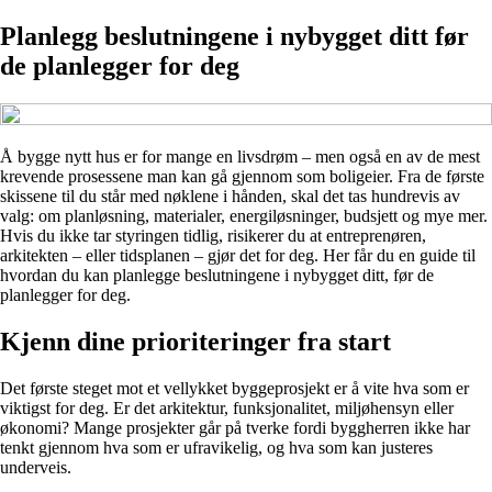
Planlegg beslutningene i nybygget ditt før
de planlegger for deg
Å bygge nytt hus er for mange en livsdrøm – men også en av de mest
krevende prosessene man kan gå gjennom som boligeier. Fra de første
skissene til du står med nøklene i hånden, skal det tas hundrevis av
valg: om planløsning, materialer, energiløsninger, budsjett og mye mer.
Hvis du ikke tar styringen tidlig, risikerer du at entreprenøren,
arkitekten – eller tidsplanen – gjør det for deg. Her får du en guide til
hvordan du kan planlegge beslutningene i nybygget ditt, før de
planlegger for deg.
Kjenn dine prioriteringer fra start
Det første steget mot et vellykket byggeprosjekt er å vite hva som er
viktigst for deg. Er det arkitektur, funksjonalitet, miljøhensyn eller
økonomi? Mange prosjekter går på tverke fordi byggherren ikke har
tenkt gjennom hva som er ufravikelig, og hva som kan justeres
underveis.