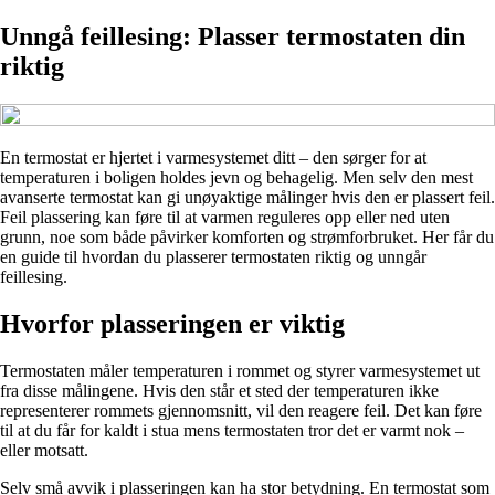
Unngå feillesing: Plasser termostaten din
riktig
En termostat er hjertet i varmesystemet ditt – den sørger for at
temperaturen i boligen holdes jevn og behagelig. Men selv den mest
avanserte termostat kan gi unøyaktige målinger hvis den er plassert feil.
Feil plassering kan føre til at varmen reguleres opp eller ned uten
grunn, noe som både påvirker komforten og strømforbruket. Her får du
en guide til hvordan du plasserer termostaten riktig og unngår
feillesing.
Hvorfor plasseringen er viktig
Termostaten måler temperaturen i rommet og styrer varmesystemet ut
fra disse målingene. Hvis den står et sted der temperaturen ikke
representerer rommets gjennomsnitt, vil den reagere feil. Det kan føre
til at du får for kaldt i stua mens termostaten tror det er varmt nok –
eller motsatt.
Selv små avvik i plasseringen kan ha stor betydning. En termostat som