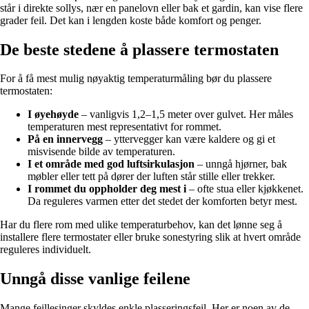
står i direkte sollys, nær en panelovn eller bak et gardin, kan vise flere
grader feil. Det kan i lengden koste både komfort og penger.
De beste stedene å plassere termostaten
For å få mest mulig nøyaktig temperaturmåling bør du plassere
termostaten:
I øyehøyde
– vanligvis 1,2–1,5 meter over gulvet. Her måles
temperaturen mest representativt for rommet.
På en innervegg
– yttervegger kan være kaldere og gi et
misvisende bilde av temperaturen.
I et område med god luftsirkulasjon
– unngå hjørner, bak
møbler eller tett på dører der luften står stille eller trekker.
I rommet du oppholder deg mest i
– ofte stua eller kjøkkenet.
Da reguleres varmen etter det stedet der komforten betyr mest.
Har du flere rom med ulike temperaturbehov, kan det lønne seg å
installere flere termostater eller bruke sonestyring slik at hvert område
reguleres individuelt.
Unngå disse vanlige feilene
Mange feillesinger skyldes enkle plasseringsfeil. Her er noen av de