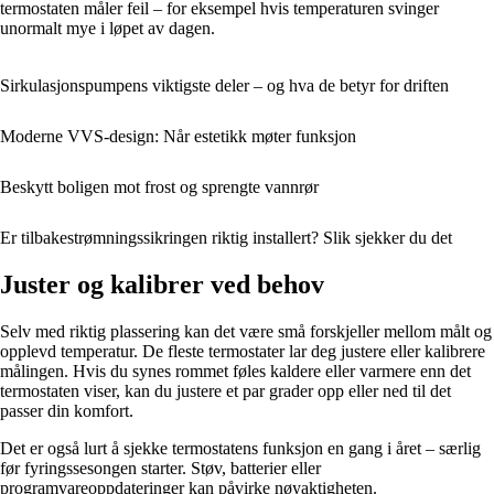
termostaten måler feil – for eksempel hvis temperaturen svinger
unormalt mye i løpet av dagen.
Sirkulasjonspumpens viktigste deler – og hva de betyr for driften
Moderne VVS-design: Når estetikk møter funksjon
Beskytt boligen mot frost og sprengte vannrør
Er tilbakestrømningssikringen riktig installert? Slik sjekker du det
Juster og kalibrer ved behov
Selv med riktig plassering kan det være små forskjeller mellom målt og
opplevd temperatur. De fleste termostater lar deg justere eller kalibrere
målingen. Hvis du synes rommet føles kaldere eller varmere enn det
termostaten viser, kan du justere et par grader opp eller ned til det
passer din komfort.
Det er også lurt å sjekke termostatens funksjon en gang i året – særlig
før fyringssesongen starter. Støv, batterier eller
programvareoppdateringer kan påvirke nøyaktigheten.