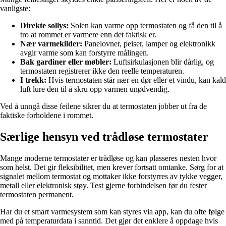
vanligste:
Direkte sollys:
Solen kan varme opp termostaten og få den til å
tro at rommet er varmere enn det faktisk er.
Nær varmekilder:
Panelovner, peiser, lamper og elektronikk
avgir varme som kan forstyrre målingen.
Bak gardiner eller møbler:
Luftsirkulasjonen blir dårlig, og
termostaten registrerer ikke den reelle temperaturen.
I trekk:
Hvis termostaten står nær en dør eller et vindu, kan kald
luft lure den til å skru opp varmen unødvendig.
Ved å unngå disse feilene sikrer du at termostaten jobber ut fra de
faktiske forholdene i rommet.
Særlige hensyn ved trådløse termostater
Mange moderne termostater er trådløse og kan plasseres nesten hvor
som helst. Det gir fleksibilitet, men krever fortsatt omtanke. Sørg for at
signalet mellom termostat og mottaker ikke forstyrres av tykke vegger,
metall eller elektronisk støy. Test gjerne forbindelsen før du fester
termostaten permanent.
Har du et smart varmesystem som kan styres via app, kan du ofte følge
med på temperaturdata i sanntid. Det gjør det enklere å oppdage hvis