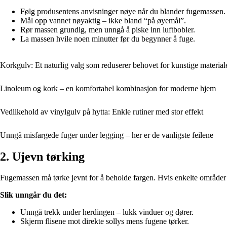
Følg produsentens anvisninger nøye når du blander fugemassen.
Mål opp vannet nøyaktig – ikke bland “på øyemål”.
Rør massen grundig, men unngå å piske inn luftbobler.
La massen hvile noen minutter før du begynner å fuge.
Korkgulv: Et naturlig valg som reduserer behovet for kunstige material
Linoleum og kork – en komfortabel kombinasjon for moderne hjem
Vedlikehold av vinylgulv på hytta: Enkle rutiner med stor effekt
Unngå misfargede fuger under legging – her er de vanligste feilene
2. Ujevn tørking
Fugemassen må tørke jevnt for å beholde fargen. Hvis enkelte områder tø
Slik unngår du det:
Unngå trekk under herdingen – lukk vinduer og dører.
Skjerm flisene mot direkte sollys mens fugene tørker.