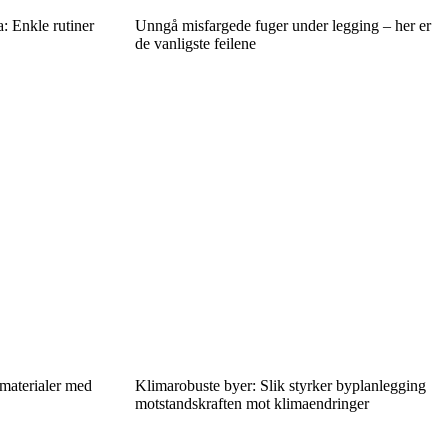
: Enkle rutiner
Unngå misfargede fuger under legging – her er
de vanligste feilene
 materialer med
Klimarobuste byer: Slik styrker byplanlegging
motstandskraften mot klimaendringer