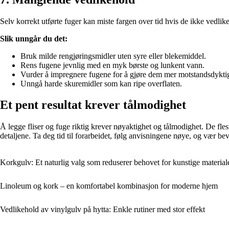
Selv korrekt utførte fuger kan miste fargen over tid hvis de ikke vedlike
Slik unngår du det:
Bruk milde rengjøringsmidler uten syre eller blekemiddel.
Rens fugene jevnlig med en myk børste og lunkent vann.
Vurder å impregnere fugene for å gjøre dem mer motstandsdykti
Unngå harde skuremidler som kan ripe overflaten.
Et pent resultat krever tålmodighet
Å legge fliser og fuge riktig krever nøyaktighet og tålmodighet. De fl
detaljene. Ta deg tid til forarbeidet, følg anvisningene nøye, og vær b
Korkgulv: Et naturlig valg som reduserer behovet for kunstige material
Linoleum og kork – en komfortabel kombinasjon for moderne hjem
Vedlikehold av vinylgulv på hytta: Enkle rutiner med stor effekt