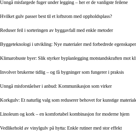
Unngå misfargede fuger under legging – her er de vanligste feilene
Hvilket gulv passer best til et loftsrom med oppholdsplass?
Reduser feil i sorteringen av byggavfall med enkle metoder
Byggeteknologi i utvikling: Nye materialer med forbedrede egenskaper
Klimarobuste byer: Slik styrker byplanlegging motstandskraften mot k
Involver brukerne tidlig – og få bygninger som fungerer i praksis
Unngå misforståelser i anbud: Kommunikasjon som virker
Korkgulv: Et naturlig valg som reduserer behovet for kunstige material
Linoleum og kork – en komfortabel kombinasjon for moderne hjem
Vedlikehold av vinylgulv på hytta: Enkle rutiner med stor effekt