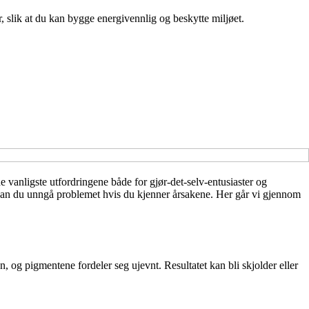
r, slik at du kan bygge energivennlig og beskytte miljøet.
de vanligste utfordringene både for gjør-det-selv-entusiaster og
vis kan du unngå problemet hvis du kjenner årsakene. Her går vi gjennom
 og pigmentene fordeler seg ujevnt. Resultatet kan bli skjolder eller