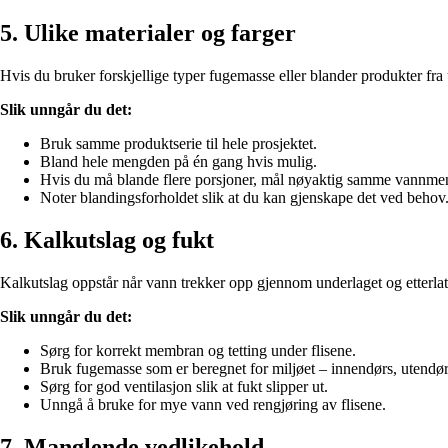
5. Ulike materialer og farger
Hvis du bruker forskjellige typer fugemasse eller blander produkter fra
Slik unngår du det:
Bruk samme produktserie til hele prosjektet.
Bland hele mengden på én gang hvis mulig.
Hvis du må blande flere porsjoner, mål nøyaktig samme vannme
Noter blandingsforholdet slik at du kan gjenskape det ved behov
6. Kalkutslag og fukt
Kalkutslag oppstår når vann trekker opp gjennom underlaget og etterlater
Slik unngår du det:
Sørg for korrekt membran og tetting under flisene.
Bruk fugemasse som er beregnet for miljøet – innendørs, utendør
Sørg for god ventilasjon slik at fukt slipper ut.
Unngå å bruke for mye vann ved rengjøring av flisene.
7. Manglende vedlikehold