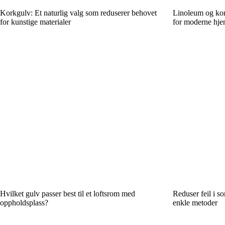
Korkgulv: Et naturlig valg som reduserer behovet
Linoleum og kor
for kunstige materialer
for moderne hj
Hvilket gulv passer best til et loftsrom med
Reduser feil i s
oppholdsplass?
enkle metoder