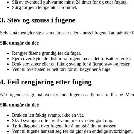
Slå av eventuell gulvvarme minst 24 timer før og etter fuging.
Sørg for jevn temperatur i rommet.
3. Støv og smuss i fugene
Selv små mengder støv, sementrester eller smuss i fugene kan påvirke fa
Slik unngår du det:
Rengjør flisene grundig før du fuger.
Fjern overskytende flislim fra fugene mens det fortsatt er ferskt.
Bruk støvsuger eller en fuktig svamp for å fjerne støv og rester.
Vent til overflaten er helt tørr før du begynner å fuge.
4. Feil rengjøring etter fuging
Når fugene er lagt, må overskytende fugemasse fjernes fra flisene. Men h
Slik unngår du det:
Bruk en lett fuktig svamp, ikke en våt.
Skyll svampen ofte i rent vann, men vri den godt opp.
Tørk diagonalt over fugene for å unngå å dra ut massen.
Vent til fugene har satt seg før du gjør den endelige avtørkingen.