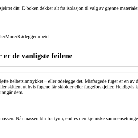
ktet ditt. E-boken dekker alt fra isolasjon til valg av grønne materiale
ter
Murer
Rørleggerarbeid
er de vanligste feilene
 løfte helhetsinntrykket – eller ødelegge det. Misfargede fuger er en av 
eller skittent ut hvis fugene får skjolder eller fargeforskjeller. Heldig
 unngår dem.
emassen. Når massen blir for tynn, endres den kjemiske sammensetningen,