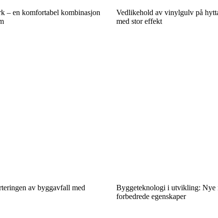
k – en komfortabel kombinasjon
Vedlikehold av vinylgulv på hytta
em
med stor effekt
orteringen av byggavfall med
Byggeteknologi i utvikling: Nye
forbedrede egenskaper