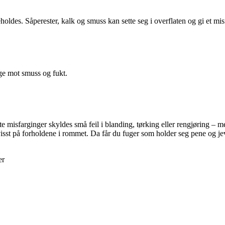
holdes. Såperester, kalk og smuss kan sette seg i overflaten og gi et mis
ge mot smuss og fukt.
este misfarginger skyldes små feil i blanding, tørking eller rengjørin
evisst på forholdene i rommet. Da får du fuger som holder seg pene og j
er