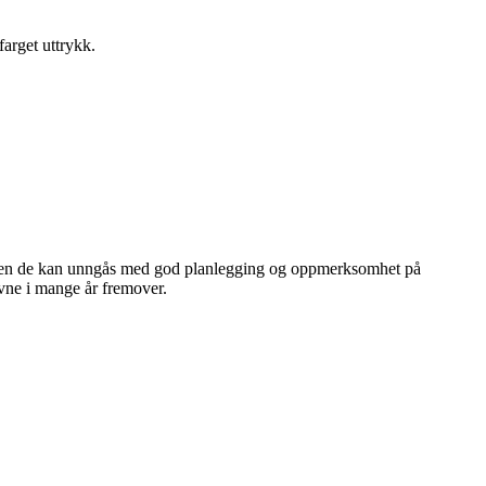
farget uttrykk.
g – men de kan unngås med god planlegging og oppmerksomhet på
evne i mange år fremover.