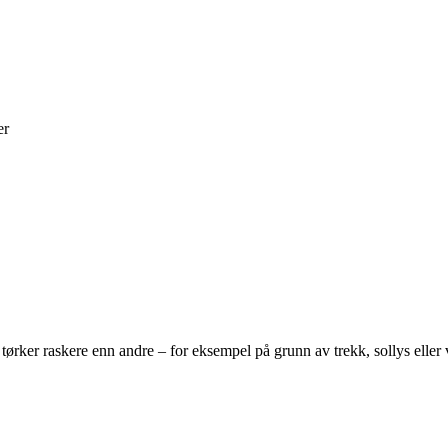
er
rker raskere enn andre – for eksempel på grunn av trekk, sollys eller v