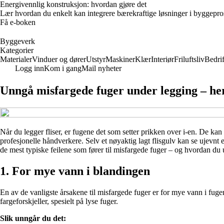
Energivennlig konstruksjon: hvordan gjøre det
Lær hvordan du enkelt kan integrere bærekraftige løsninger i byggeprosje
Få e-boken
Byggeverk
Kategorier
Materialer
Vinduer og dører
Utstyr
Maskiner
Klær
Interiør
Friluftsliv
Bedrif
Logg inn
Kom i gang
Mail nyheter
Unngå misfargede fuger under legging – her 
Når du legger fliser, er fugene det som setter prikken over i-en. De kan
profesjonelle håndverkere. Selv et nøyaktig lagt flisgulv kan se ujevnt 
de mest typiske feilene som fører til misfargede fuger – og hvordan du
1. For mye vann i blandingen
En av de vanligste årsakene til misfargede fuger er for mye vann i fug
fargeforskjeller, spesielt på lyse fuger.
Slik unngår du det: