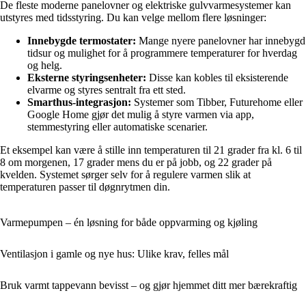
De fleste moderne panelovner og elektriske gulvvarmesystemer kan
utstyres med tidsstyring. Du kan velge mellom flere løsninger:
Innebygde termostater:
Mange nyere panelovner har innebygd
tidsur og mulighet for å programmere temperaturer for hverdag
og helg.
Eksterne styringsenheter:
Disse kan kobles til eksisterende
elvarme og styres sentralt fra ett sted.
Smarthus-integrasjon:
Systemer som Tibber, Futurehome eller
Google Home gjør det mulig å styre varmen via app,
stemmestyring eller automatiske scenarier.
Et eksempel kan være å stille inn temperaturen til 21 grader fra kl. 6 til
8 om morgenen, 17 grader mens du er på jobb, og 22 grader på
kvelden. Systemet sørger selv for å regulere varmen slik at
temperaturen passer til døgnrytmen din.
Varmepumpen – én løsning for både oppvarming og kjøling
Ventilasjon i gamle og nye hus: Ulike krav, felles mål
Bruk varmt tappevann bevisst – og gjør hjemmet ditt mer bærekraftig