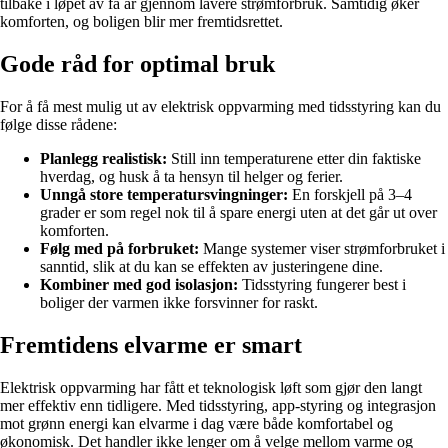
tilbake i løpet av få år gjennom lavere strømforbruk. Samtidig øker
komforten, og boligen blir mer fremtidsrettet.
Gode råd for optimal bruk
For å få mest mulig ut av elektrisk oppvarming med tidsstyring kan du
følge disse rådene:
Planlegg realistisk:
Still inn temperaturene etter din faktiske
hverdag, og husk å ta hensyn til helger og ferier.
Unngå store temperatursvingninger:
En forskjell på 3–4
grader er som regel nok til å spare energi uten at det går ut over
komforten.
Følg med på forbruket:
Mange systemer viser strømforbruket i
sanntid, slik at du kan se effekten av justeringene dine.
Kombiner med god isolasjon:
Tidsstyring fungerer best i
boliger der varmen ikke forsvinner for raskt.
Fremtidens elvarme er smart
Elektrisk oppvarming har fått et teknologisk løft som gjør den langt
mer effektiv enn tidligere. Med tidsstyring, app-styring og integrasjon
mot grønn energi kan elvarme i dag være både komfortabel og
økonomisk. Det handler ikke lenger om å velge mellom varme og