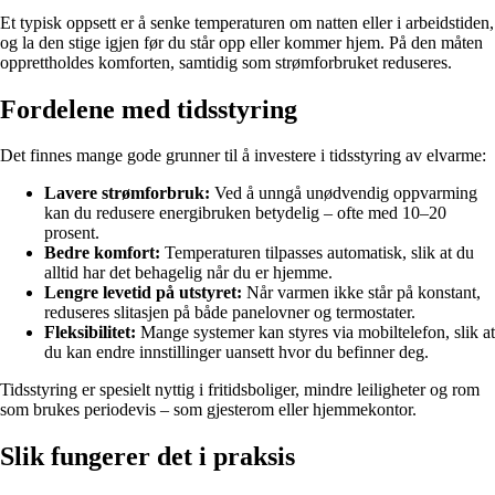
Et typisk oppsett er å senke temperaturen om natten eller i arbeidstiden,
og la den stige igjen før du står opp eller kommer hjem. På den måten
opprettholdes komforten, samtidig som strømforbruket reduseres.
Fordelene med tidsstyring
Det finnes mange gode grunner til å investere i tidsstyring av elvarme:
Lavere strømforbruk:
Ved å unngå unødvendig oppvarming
kan du redusere energibruken betydelig – ofte med 10–20
prosent.
Bedre komfort:
Temperaturen tilpasses automatisk, slik at du
alltid har det behagelig når du er hjemme.
Lengre levetid på utstyret:
Når varmen ikke står på konstant,
reduseres slitasjen på både panelovner og termostater.
Fleksibilitet:
Mange systemer kan styres via mobiltelefon, slik at
du kan endre innstillinger uansett hvor du befinner deg.
Tidsstyring er spesielt nyttig i fritidsboliger, mindre leiligheter og rom
som brukes periodevis – som gjesterom eller hjemmekontor.
Slik fungerer det i praksis