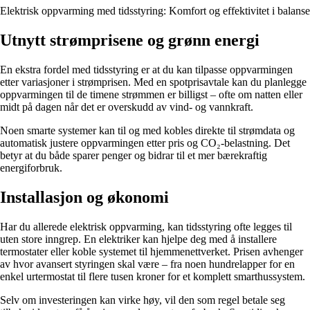
Elektrisk oppvarming med tidsstyring: Komfort og effektivitet i balanse
Utnytt strømprisene og grønn energi
En ekstra fordel med tidsstyring er at du kan tilpasse oppvarmingen
etter variasjoner i strømprisen. Med en spotprisavtale kan du planlegge
oppvarmingen til de timene strømmen er billigst – ofte om natten eller
midt på dagen når det er overskudd av vind- og vannkraft.
Noen smarte systemer kan til og med kobles direkte til strømdata og
automatisk justere oppvarmingen etter pris og CO₂-belastning. Det
betyr at du både sparer penger og bidrar til et mer bærekraftig
energiforbruk.
Installasjon og økonomi
Har du allerede elektrisk oppvarming, kan tidsstyring ofte legges til
uten store inngrep. En elektriker kan hjelpe deg med å installere
termostater eller koble systemet til hjemmenettverket. Prisen avhenger
av hvor avansert styringen skal være – fra noen hundrelapper for en
enkel urtermostat til flere tusen kroner for et komplett smarthussystem.
Selv om investeringen kan virke høy, vil den som regel betale seg