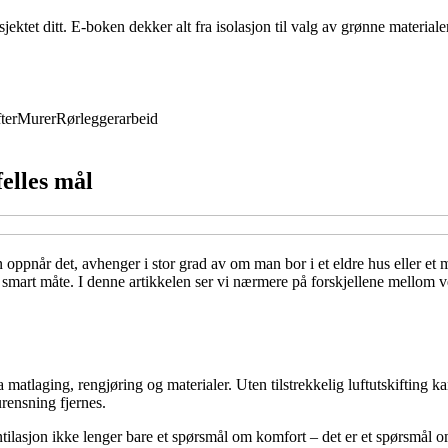
ktet ditt. E-boken dekker alt fra isolasjon til valg av grønne materiale
ter
Murer
Rørleggerarbeid
felles mål
oppnår det, avhenger i stor grad av om man bor i et eldre hus eller et m
smart måte. I denne artikkelen ser vi nærmere på forskjellene mellom ve
matlaging, rengjøring og materialer. Uten tilstrekkelig luftutskifting ka
urensning fjernes.
tilasjon ikke lenger bare et spørsmål om komfort – det er et spørsmål o