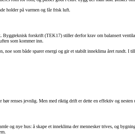
åde holder på varmen og får frisk luft.
k. Byggteknisk forskrift (TEK17) stiller derfor krav om balansert ventil
 luften som kommer inn.
 som både sparer energi og gir et stabilt inneklima året rundt. I tillegg
 bør renses jevnlig. Men med riktig drift er dette en effektiv og nesten 
mle og nye hus: å skape et inneklima der mennesker trives, og bygninge
jem.