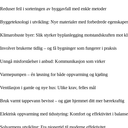
Reduser feil i sorteringen av byggavfall med enkle metoder
Byggeteknologi i utvikling: Nye materialer med forbedrede egenskaper
Klimarobuste byer: Slik styrker byplanlegging motstandskraften mot k
Involver brukerne tidlig – og få bygninger som fungerer i praksis
Unngå misforståelser i anbud: Kommunikasjon som virker
Varmepumpen – én løsning for både oppvarming og kjøling
Ventilasjon i gamle og nye hus: Ulike krav, felles mål
Bruk varmt tappevann bevisst – og gjør hjemmet ditt mer bærekraftig
Elektrisk oppvarming med tidsstyring: Komfort og effektivitet i balanse
Solvarmens utvikling: Fra pionertid til moderne effektivitet