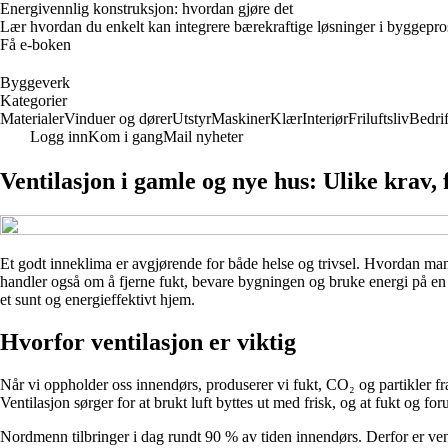
Energivennlig konstruksjon: hvordan gjøre det
Lær hvordan du enkelt kan integrere bærekraftige løsninger i byggeprosje
Få e-boken
Byggeverk
Kategorier
Materialer
Vinduer og dører
Utstyr
Maskiner
Klær
Interiør
Friluftsliv
Bedrif
Logg inn
Kom i gang
Mail nyheter
Ventilasjon i gamle og nye hus: Ulike krav, 
Et godt inneklima er avgjørende for både helse og trivsel. Hvordan man 
handler også om å fjerne fukt, bevare bygningen og bruke energi på en 
et sunt og energieffektivt hjem.
Hvorfor ventilasjon er viktig
Når vi oppholder oss innendørs, produserer vi fukt, CO₂ og partikler fra 
Ventilasjon sørger for at brukt luft byttes ut med frisk, og at fukt og for
Nordmenn tilbringer i dag rundt 90 % av tiden innendørs. Derfor er ven