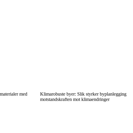
 materialer med
Klimarobuste byer: Slik styrker byplanlegging
motstandskraften mot klimaendringer