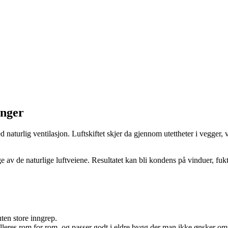
inger
d naturlig ventilasjon. Luftskiftet skjer da gjennom utettheter i vegger, 
e av de naturlige luftveiene. Resultatet kan bli kondens på vinduer, fukt 
uten store inngrep.
eres rom for rom, og passer godt i eldre bygg der man ikke ønsker omf