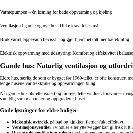
Varmepumpen – én løsning for både oppvarming og kjøling
Ventilasjon i gamle og nye hus: Ulike krav, felles mål
Bruk varmt tappevann bevisst – og gjør hjemmet ditt mer bærekraftig
Elektrisk oppvarming med tidsstyring: Komfort og effektivitet i balanse
Gamle hus: Naturlig ventilasjon og utfordr
Eldre hus, særlig de som er bygget før 1960-tallet, er ofte konstruert me
lenge husene var trekkfulle og oppvarmingen billig.
Når gamle hus blir etterisolert og får nye, tette vinduer, forsvinner mang
samtidig som man tetter og oppgraderer huset.
Gode løsninger for eldre boliger
Mekanisk avtrekk
på bad og kjøkken fjerner fukt effektivt.
Ventilasjonsventiler
i vinduer eller yttervegger kan gi frisk luft 
Desentrale ventilasjonsanlegg
med varmegjenvinning kan install