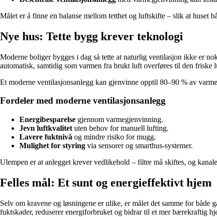
Målet er å finne en balanse mellom tetthet og luftskifte – slik at huset b
Nye hus: Tette bygg krever teknologi
Moderne boliger bygges i dag så tette at naturlig ventilasjon ikke er no
automatisk, samtidig som varmen fra brukt luft overføres til den friske
Et moderne ventilasjonsanlegg kan gjenvinne opptil 80–90 % av varmen, noe
Fordeler med moderne ventilasjonsanlegg
Energibesparelse
gjennom varmegjenvinning.
Jevn luftkvalitet
uten behov for manuell lufting.
Lavere fuktnivå
og mindre risiko for mugg.
Mulighet for styring
via sensorer og smarthus-systemer.
Ulempen er at anlegget krever vedlikehold – filtre må skiftes, og kanaler
Felles mål: Et sunt og energieffektivt hjem
Selv om kravene og løsningene er ulike, er målet det samme for både ga
fuktskader, reduserer energiforbruket og bidrar til et mer bærekraftig h