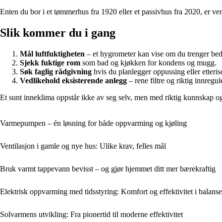
Enten du bor i et tømmerhus fra 1920 eller et passivhus fra 2020, er ven
Slik kommer du i gang
Mål luftfuktigheten
– et hygrometer kan vise om du trenger bedr
Sjekk fuktige rom
som bad og kjøkken for kondens og mugg.
Søk faglig rådgivning
hvis du planlegger oppussing eller etteriso
Vedlikehold eksisterende anlegg
– rene filtre og riktig innregule
Et sunt inneklima oppstår ikke av seg selv, men med riktig kunnskap og 
Varmepumpen – én løsning for både oppvarming og kjøling
Ventilasjon i gamle og nye hus: Ulike krav, felles mål
Bruk varmt tappevann bevisst – og gjør hjemmet ditt mer bærekraftig
Elektrisk oppvarming med tidsstyring: Komfort og effektivitet i balanse
Solvarmens utvikling: Fra pionertid til moderne effektivitet